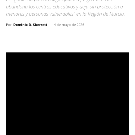
abandona los centros educativos y deja sin protección a
menores y personas vulnerables” en la Región de Murcia.
Por
Dominic D. Skerrett
-
14 de mayo de 2026
Facebook
X
Pinterest
WhatsA