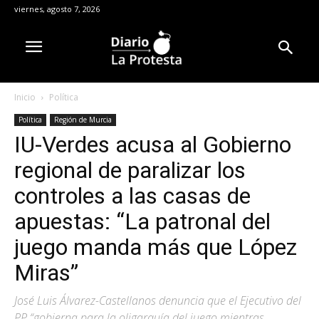
viernes, agosto 7, 2026
Inicio
Política
Política
Región de Murcia
IU-Verdes acusa al Gobierno
regional de paralizar los
controles a las casas de
apuestas: “La patronal del
juego manda más que López
Miras”
José Luis Álvarez-Castellanos denuncia que el Ejecutivo del
PP “gobierna para la oligarquía del juego mientras