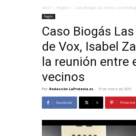
Inicio
Región
Caso Biogás Las Torres. La tránsfug
Región
Caso Biogás Las 
de Vox, Isabel Z
la reunión entre e
vecinos
Por
Redacción LaProtesta.es
-
19 de enero de 2025
Facebook
X
Pinterest