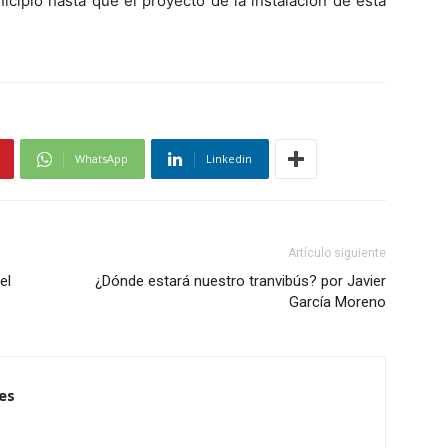
icipio hasta que el proyecto de la instalación de esta
WhatsApp
Linkedin
Artículo siguiente
el
¿Dónde estará nuestro tranvibús? por Javier
García Moreno
es