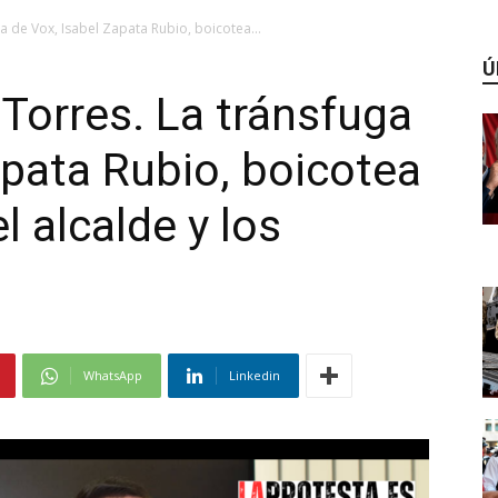
a de Vox, Isabel Zapata Rubio, boicotea...
Ú
Torres. La tránsfuga
apata Rubio, boicotea
l alcalde y los
WhatsApp
Linkedin