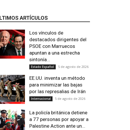
LTIMOS ARTÍCULOS
Los vínculos de
destacados dirigentes del
PSOE con Marruecos
apuntan a una estrecha
sintonía...
5 de agosto de 2026
Estado Español
EE.UU. inventa un método
para minimizar las bajas
por las represalias de Irán
5 de agosto de 2026
Internacional
La policía británica detiene
a 77 personas por apoyar a
Palestine Action ante un...