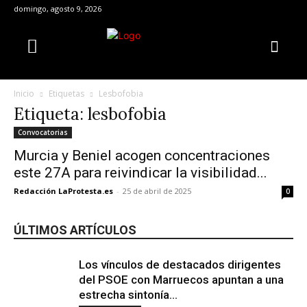
domingo, agosto 9, 2026
Inicio
Etiquetas
Lesbofobia
Etiqueta: lesbofobia
Convocatorias
Murcia y Beniel acogen concentraciones
este 27A para reivindicar la visibilidad...
Redacción LaProtesta.es
-
25 de abril de 2025
0
ÚLTIMOS ARTÍCULOS
Los vínculos de destacados dirigentes
del PSOE con Marruecos apuntan a una
estrecha sintonía...