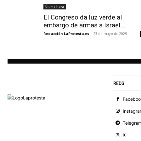
Última hora
El Congreso da luz verde al
embargo de armas a Israel...
Redacción LaProtesta.es
-
23 de mayo de 2025
REDS
Faceboo
Instagr
Telegra
X