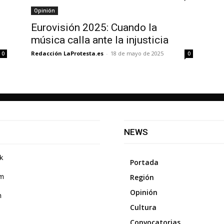
Opinión
Eurovisión 2025: Cuando la
música calla ante la injusticia
Redacción LaProtesta.es
-
18 de mayo de 2025
0
0
NEWS
k
Portada
am
Región
Opinión
m
Cultura
Convocatorias