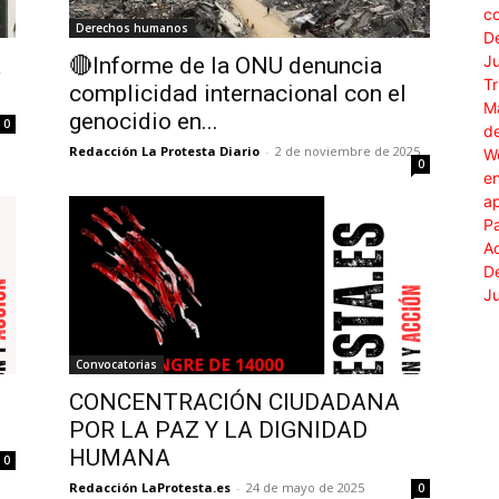
Derechos humanos
a
🔴Informe de la ONU denuncia
complicidad internacional con el
genocidio en...
0
Redacción La Protesta Diario
-
2 de noviembre de 2025
0
Convocatorias
CONCENTRACIÓN CIUDADANA
POR LA PAZ Y LA DIGNIDAD
HUMANA
0
Redacción LaProtesta.es
-
24 de mayo de 2025
0