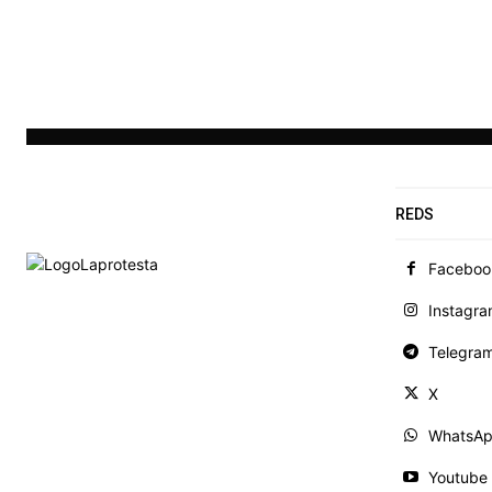
REDS
Faceboo
Instagr
Telegra
X
WhatsA
Youtube