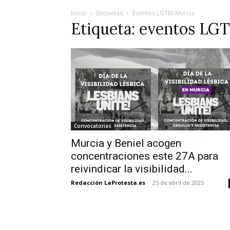
Inicio
Etiquetas
Eventos LGTBI Murcia
Etiqueta: eventos LG
Convocatorias
Murcia y Beniel acogen
concentraciones este 27A para
reivindicar la visibilidad...
Redacción LaProtesta.es
-
25 de abril de 2025