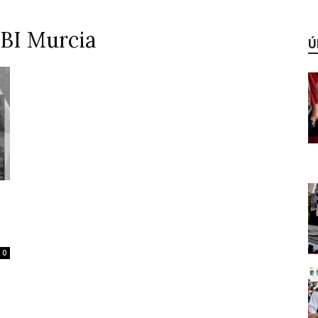
TBI Murcia
Ú
0