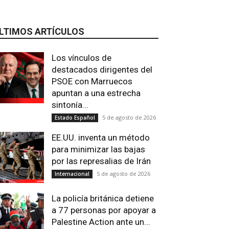
LTIMOS ARTÍCULOS
Los vínculos de
destacados dirigentes del
PSOE con Marruecos
apuntan a una estrecha
sintonía...
5 de agosto de 2026
Estado Español
EE.UU. inventa un método
para minimizar las bajas
por las represalias de Irán
5 de agosto de 2026
Internacional
La policía británica detiene
a 77 personas por apoyar a
Palestine Action ante un...