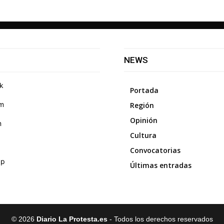
NEWS
k
Portada
am
Región
Opinión
m
Cultura
Convocatorias
pp
Últimas entradas
©
2026
Diario La Protesta.es
- Todos los derechos reservados