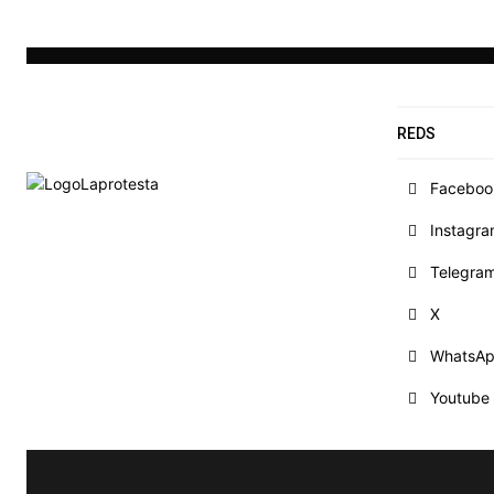
REDS
Faceboo
Instagr
Telegra
X
WhatsA
Youtube