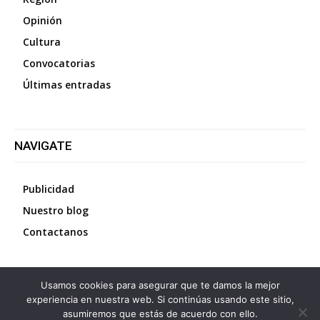
Opinión
Cultura
Convocatorias
Últimas entradas
NAVIGATE
Publicidad
Nuestro blog
Contactanos
Usamos cookies para asegurar que te damos la mejor
©
2026
Diario La Protesta.es
- Todos los derechos
experiencia en nuestra web. Si continúas usando este sitio,
reservados
asumiremos que estás de acuerdo con ello.