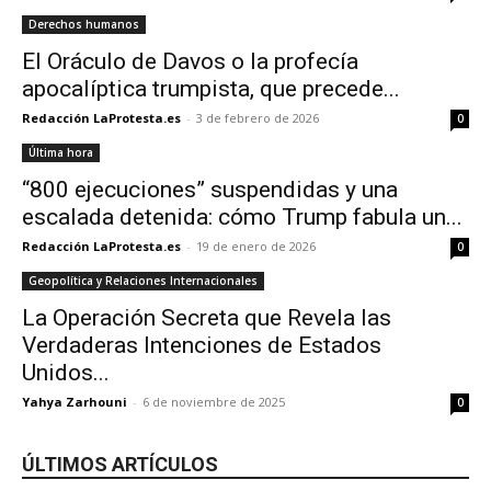
Derechos humanos
El Oráculo de Davos o la profecía
apocalíptica trumpista, que precede...
Redacción LaProtesta.es
-
3 de febrero de 2026
0
Última hora
“800 ejecuciones” suspendidas y una
escalada detenida: cómo Trump fabula un...
Redacción LaProtesta.es
-
19 de enero de 2026
0
Geopolítica y Relaciones Internacionales
La Operación Secreta que Revela las
Verdaderas Intenciones de Estados
Unidos...
Yahya Zarhouni
-
6 de noviembre de 2025
0
ÚLTIMOS ARTÍCULOS