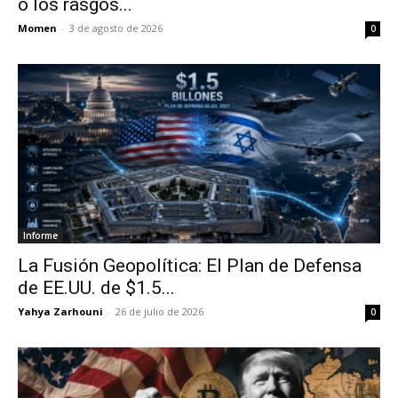
o los rasgos...
Momen
-
3 de agosto de 2026
0
Informe
La Fusión Geopolítica: El Plan de Defensa
de EE.UU. de $1.5...
Yahya Zarhouni
-
26 de julio de 2026
0