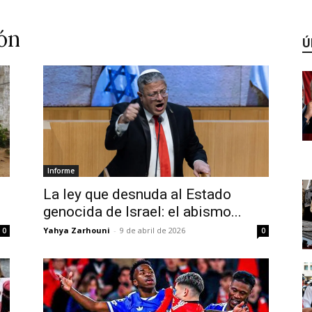
ión
Ú
Informe
La ley que desnuda al Estado
genocida de Israel: el abismo...
Yahya Zarhouni
-
9 de abril de 2026
0
0