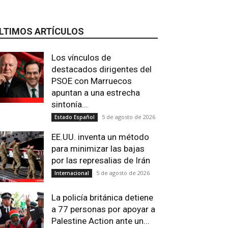
LTIMOS ARTÍCULOS
Los vínculos de
destacados dirigentes del
PSOE con Marruecos
apuntan a una estrecha
sintonía...
5 de agosto de 2026
Estado Español
EE.UU. inventa un método
para minimizar las bajas
por las represalias de Irán
5 de agosto de 2026
Internacional
La policía británica detiene
a 77 personas por apoyar a
Palestine Action ante un...