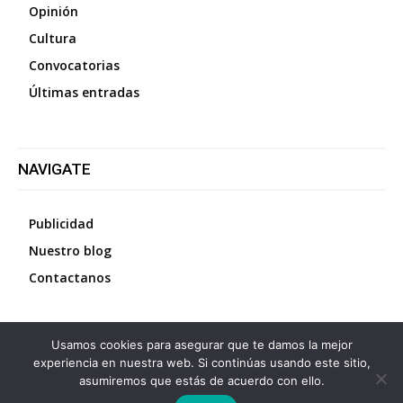
Opinión
Cultura
Convocatorias
Últimas entradas
NAVIGATE
Publicidad
Nuestro blog
Contactanos
Usamos cookies para asegurar que te damos la mejor
©
2026
Diario La Protesta.es
- Todos los derechos
experiencia en nuestra web. Si continúas usando este sitio,
reservados
asumiremos que estás de acuerdo con ello.