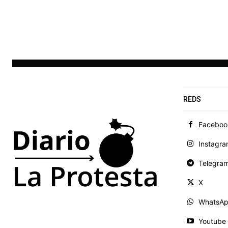
REDS
Faceboo
Instagr
Telegra
X
WhatsA
Youtube