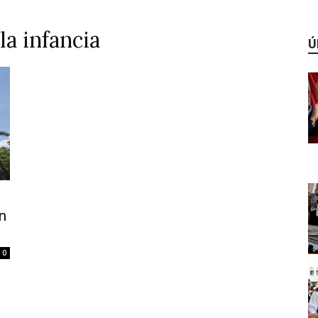
la infancia
Ú
n
0