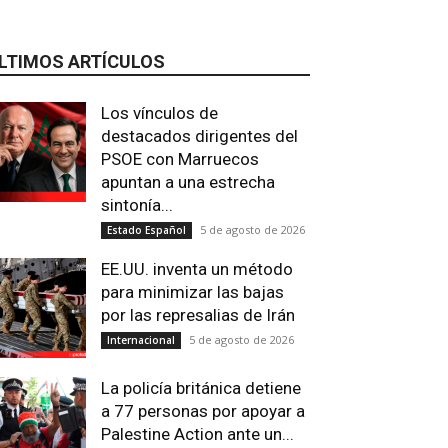
LTIMOS ARTÍCULOS
Los vínculos de
destacados dirigentes del
PSOE con Marruecos
apuntan a una estrecha
sintonía...
5 de agosto de 2026
Estado Español
EE.UU. inventa un método
para minimizar las bajas
por las represalias de Irán
5 de agosto de 2026
Internacional
La policía británica detiene
a 77 personas por apoyar a
Palestine Action ante un...