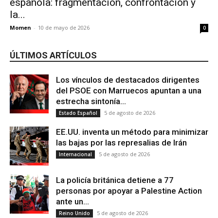
española: fragmentación, confrontación y
la...
Momen
-
10 de mayo de 2026
0
ÚLTIMOS ARTÍCULOS
Los vínculos de destacados dirigentes
del PSOE con Marruecos apuntan a una
estrecha sintonía...
5 de agosto de 2026
Estado Español
EE.UU. inventa un método para minimizar
las bajas por las represalias de Irán
5 de agosto de 2026
Internacional
La policía británica detiene a 77
personas por apoyar a Palestine Action
ante un...
5 de agosto de 2026
Reino Unido