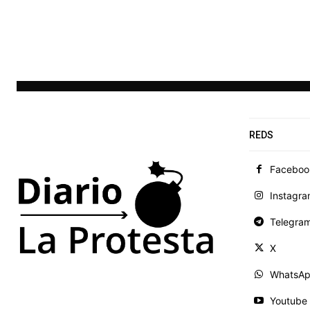
REDS
Faceboo
Instagr
Telegra
X
WhatsA
Youtube