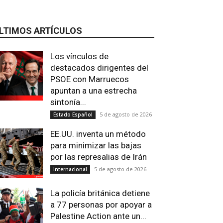
LTIMOS ARTÍCULOS
Los vínculos de
destacados dirigentes del
PSOE con Marruecos
apuntan a una estrecha
sintonía...
5 de agosto de 2026
Estado Español
EE.UU. inventa un método
para minimizar las bajas
por las represalias de Irán
5 de agosto de 2026
Internacional
La policía británica detiene
a 77 personas por apoyar a
Palestine Action ante un...