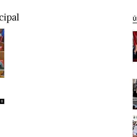
cipal
Ú
0