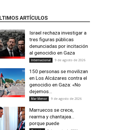
LTIMOS ARTÍCULOS
Israel rechaza investigar a
tres figuras públicas
denunciadas por incitación
al genocidio en Gaza
9 de agosto de 2026
Internacional
150 personas se movilizan
en Los Alcázares contra el
genocidio en Gaza: «No
dejemos...
9 de agosto de 2026
Mar Menor
Marruecos se crece,
rearma y chantajea…
porque puede