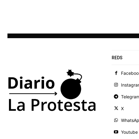
REDS
Faceboo
Instagr
Telegra
X
WhatsA
Youtube