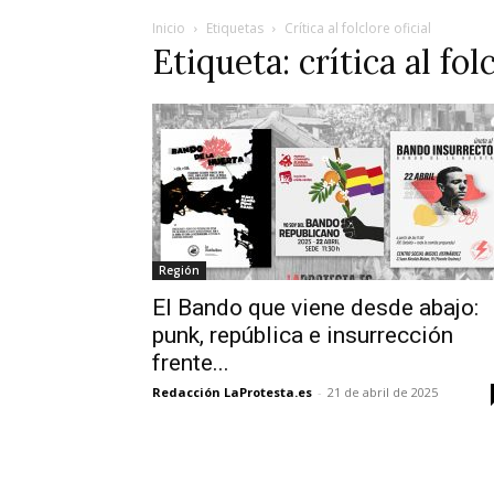
Inicio
Etiquetas
Crítica al folclore oficial
Etiqueta: crítica al fol
Región
El Bando que viene desde abajo:
punk, república e insurrección
frente...
Redacción LaProtesta.es
-
21 de abril de 2025