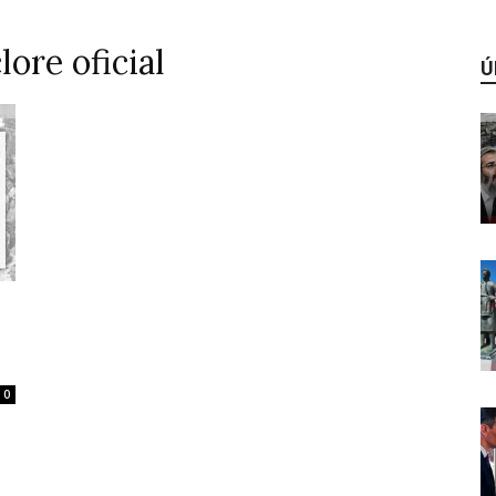
clore oficial
Ú
0