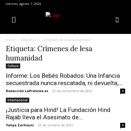
viernes, agosto 7, 2026
Inicio
Etiquetas
Crímenes de lesa humanidad
Etiqueta: Crímenes de lesa
humanidad
Cultura
Informe: Los Bebés Robados: Una Infancia
secuestrada nunca rescatada, ni devuelta,...
Redacción LaProtesta.es
-
21 de noviembre de 2025
0
Internacional
¡Justicia para Hind! La Fundación Hind
Rajab lleva el Asesinato de...
Yahya Zarhouni
-
22 de octubre de 2025
0