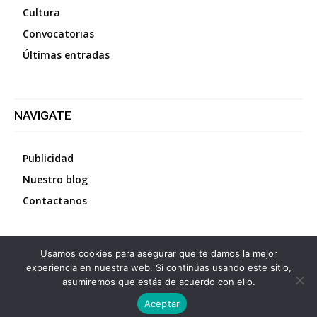
Cultura
Convocatorias
Últimas entradas
NAVIGATE
Publicidad
Nuestro blog
Contactanos
Usamos cookies para asegurar que te damos la mejor
©
2026
Diario La Protesta.es
- Todos los derechos
experiencia en nuestra web. Si continúas usando este sitio,
reservados
asumiremos que estás de acuerdo con ello.
Aceptar