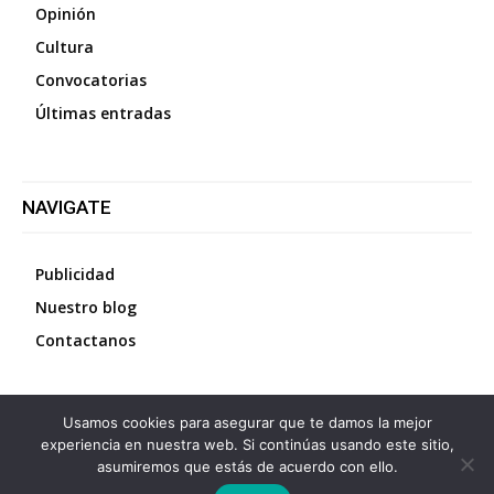
Opinión
Cultura
Convocatorias
Últimas entradas
NAVIGATE
Publicidad
Nuestro blog
Contactanos
Usamos cookies para asegurar que te damos la mejor
©
2026
Diario La Protesta.es
- Todos los derechos
experiencia en nuestra web. Si continúas usando este sitio,
reservados
asumiremos que estás de acuerdo con ello.