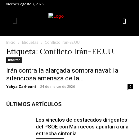
viernes, agosto 7, 2026
Inicio
Etiquetas
Conflicto Irán-EE.UU.
Etiqueta: Conflicto Irán-EE.UU.
Informe
Irán contra la alargada sombra naval: la
silenciosa amenaza de la...
Yahya Zarhouni
-
24 de marzo de 2026
0
ÚLTIMOS ARTÍCULOS
Los vínculos de destacados dirigentes
del PSOE con Marruecos apuntan a una
estrecha sintonía...