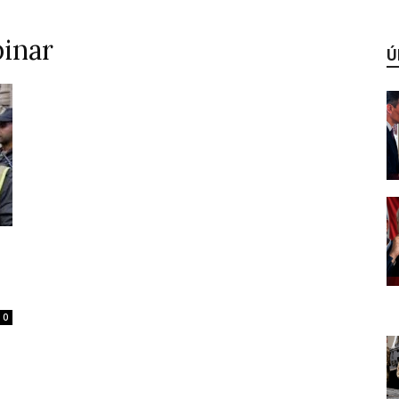
pinar
Ú
0