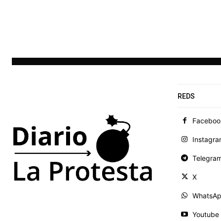
REDS
Faceboo
Instagr
Telegra
X
WhatsA
Youtube