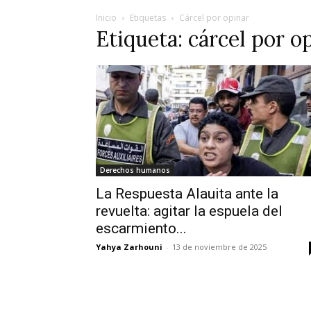
Inicio
Etiquetas
Cárcel por opinar
Etiqueta: cárcel por o
Derechos humanos
La Respuesta Alauita ante la
revuelta: agitar la espuela del
escarmiento...
Yahya Zarhouni
-
13 de noviembre de 2025