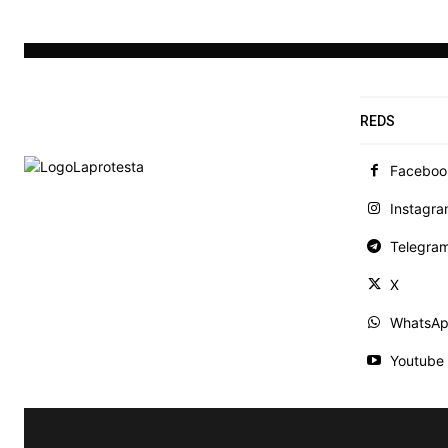
REDS
Faceboo
Instagr
Telegra
X
WhatsA
Youtube