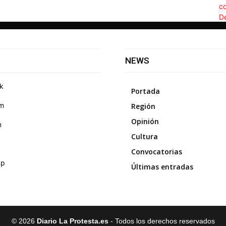
NEWS
k
Portada
am
Región
Opinión
m
Cultura
Convocatorias
pp
Últimas entradas
©
2026
Diario La Protesta.es
- Todos los derechos reservados