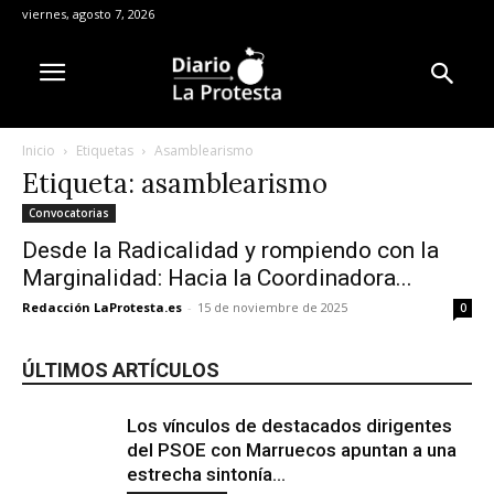
viernes, agosto 7, 2026
Inicio
Etiquetas
Asamblearismo
Etiqueta: asamblearismo
Convocatorias
Desde la Radicalidad y rompiendo con la
Marginalidad: Hacia la Coordinadora...
Redacción LaProtesta.es
-
15 de noviembre de 2025
0
ÚLTIMOS ARTÍCULOS
Los vínculos de destacados dirigentes
del PSOE con Marruecos apuntan a una
estrecha sintonía...