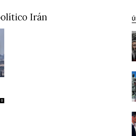
olítico Irán
Ú
0