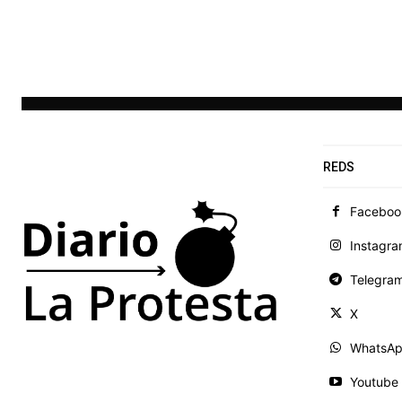
REDS
Faceboo
Instagr
Telegra
X
WhatsA
Youtube