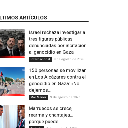
LTIMOS ARTÍCULOS
Israel rechaza investigar a
tres figuras públicas
denunciadas por incitación
al genocidio en Gaza
9 de agosto de 2026
Internacional
150 personas se movilizan
en Los Alcázares contra el
genocidio en Gaza: «No
dejemos...
9 de agosto de 2026
Mar Menor
Marruecos se crece,
rearma y chantajea…
porque puede