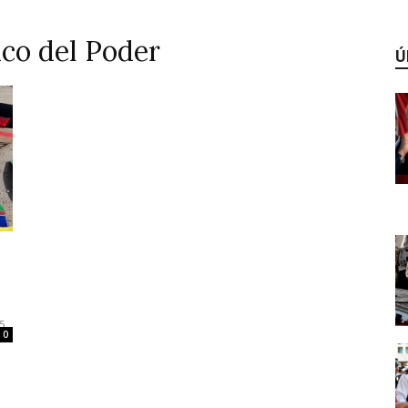
tico del Poder
Ú
5
0