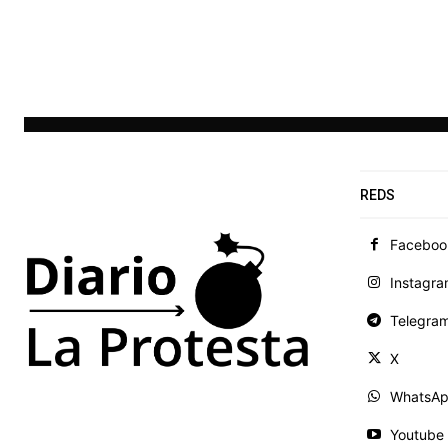
REDS
Faceboo
Instagr
Telegra
X
WhatsA
Youtube