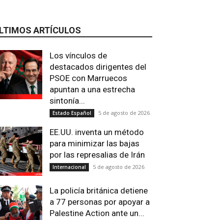
LTIMOS ARTÍCULOS
Los vínculos de
destacados dirigentes del
PSOE con Marruecos
apuntan a una estrecha
sintonía...
5 de agosto de 2026
Estado Español
EE.UU. inventa un método
para minimizar las bajas
por las represalias de Irán
5 de agosto de 2026
Internacional
La policía británica detiene
a 77 personas por apoyar a
Palestine Action ante un...