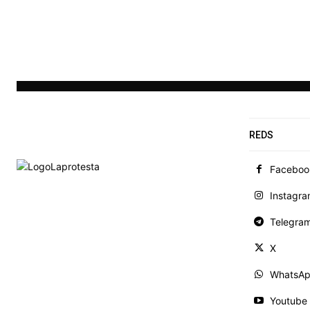
REDS
Faceboo
Instagr
Telegra
X
WhatsA
Youtube