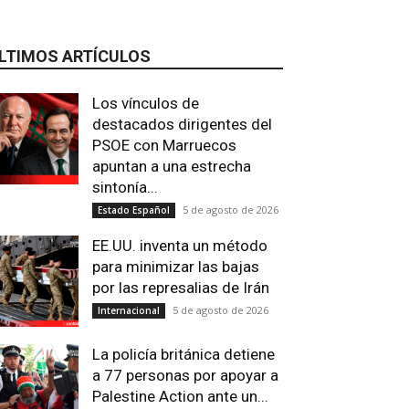
LTIMOS ARTÍCULOS
Los vínculos de
destacados dirigentes del
PSOE con Marruecos
apuntan a una estrecha
sintonía...
5 de agosto de 2026
Estado Español
EE.UU. inventa un método
para minimizar las bajas
por las represalias de Irán
5 de agosto de 2026
Internacional
La policía británica detiene
a 77 personas por apoyar a
Palestine Action ante un...