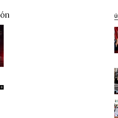
zón
Ú
0