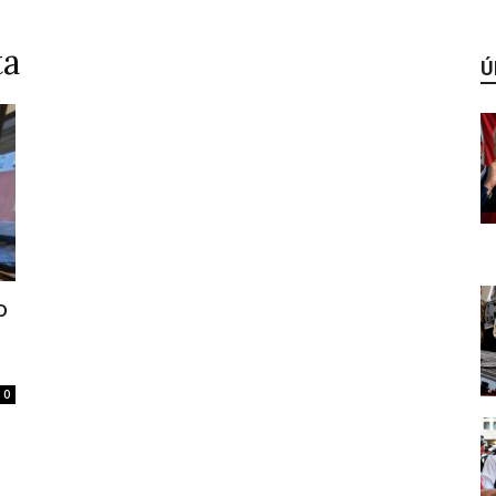
ta
Ú
o
0