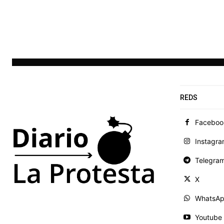
REDS
Faceboo
Instagr
Telegra
X
WhatsA
Youtube