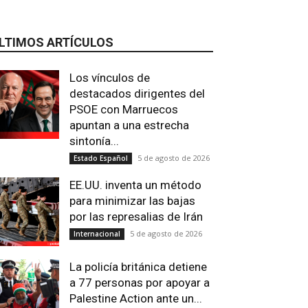
LTIMOS ARTÍCULOS
Los vínculos de
destacados dirigentes del
PSOE con Marruecos
apuntan a una estrecha
sintonía...
5 de agosto de 2026
Estado Español
EE.UU. inventa un método
para minimizar las bajas
por las represalias de Irán
5 de agosto de 2026
Internacional
La policía británica detiene
a 77 personas por apoyar a
Palestine Action ante un...