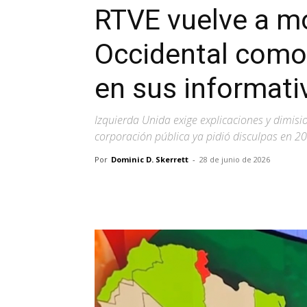
RTVE vuelve a mo
Occidental como
en sus informati
Izquierda Unida exige explicaciones y dimisio
corporación pública ya pidió disculpas en 2
Por
Dominic D. Skerrett
-
28 de junio de 2026
Facebook
X
Pinterest