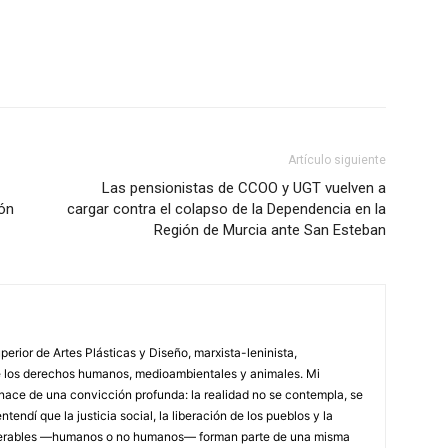
WhatsApp
Linkedin
ReddIt
Artículo siguiente
Las pensionistas de CCOO y UGT vuelven a
ión
cargar contra el colapso de la Dependencia en la
Región de Murcia ante San Esteban
erior de Artes Plásticas y Diseño, marxista-leninista,
de los derechos humanos, medioambientales y animales. Mi
a nace de una convicción profunda: la realidad no se contempla, se
endí que la justicia social, la liberación de los pueblos y la
lnerables —humanos o no humanos— forman parte de una misma