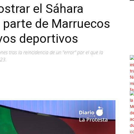
strar el Sáhara
 parte de Marruecos
vos deportivos
nes tras la reincidencia de un "error" por el que la
023.
WhatsApp
Linkedin
ReddIt