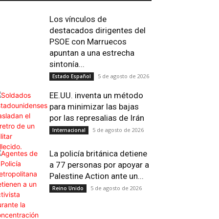
Los vínculos de
destacados dirigentes del
PSOE con Marruecos
apuntan a una estrecha
sintonía...
5 de agosto de 2026
Estado Español
EE.UU. inventa un método
para minimizar las bajas
por las represalias de Irán
5 de agosto de 2026
Internacional
Email
Impresión
Telegram
Viber
La policía británica detiene
a 77 personas por apoyar a
Palestine Action ante un...
5 de agosto de 2026
Reino Unido