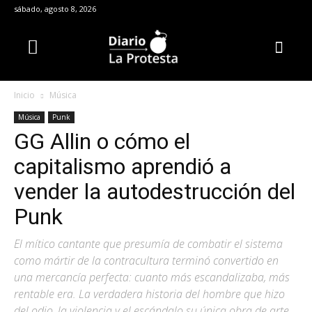
sábado, agosto 8, 2026
Inicio
Música
Música
Punk
GG Allin o cómo el
capitalismo aprendió a
vender la autodestrucción del
Punk
El mítico cantante que presumía de combatir el sistema
como mártir de la contracultura terminó convertido en
una mercancía perfecta: cuanto más escandalizaba, más
rentable era. La verdadera historia del hombre que hizo
del odio, la violencia y el escándalo su única obra de arte,