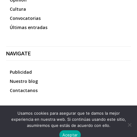
Cultura
Convocatorias
Últimas entradas
NAVIGATE
Publicidad
Nuestro blog
Contactanos
Usamos cookies para asegurar que te damos la mejor
©
2026
Diario La Protesta.es
- Todos los derechos
experiencia en nuestra web. Si continúas usando este sitio,
reservados
asumiremos que estás de acuerdo con ello.
Aceptar