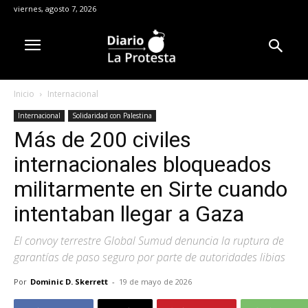
viernes, agosto 7, 2026
Inicio
Internacional
Internacional
Solidaridad con Palestina
Más de 200 civiles
internacionales bloqueados
militarmente en Sirte cuando
intentaban llegar a Gaza
El convoy terrestre Global Sumud denuncia la ruptura de
garantías de paso seguro por parte de autoridades libias
Por
Dominic D. Skerrett
-
19 de mayo de 2026