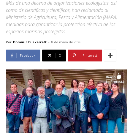
Más de una decena de organizaciones ecologistas, así
como de científicas y científicos, han reclamado al
Ministerio de Agricultura, Pesca y Alimentación (MAPA)
medidas para garantizar la protección efectiva de los
espacios marinos protegidos.
Por
Dominic D. Skerrett
-
8 de mayo de 2026
Facebook
X
Pinterest