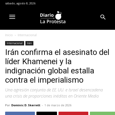
sábado, agosto 8, 2026
Inicio
Internacional
Internacional
Irán
Irán confirma el asesinato del
líder Khamenei y la
indignación global estalla
contra el imperialismo
Una agresión conjunta de EE. UU. e Israel desencadena
una crisis de proporciones inéditas en Oriente Medio
Por
Dominic D. Skerrett
-
1 de marzo de 2026