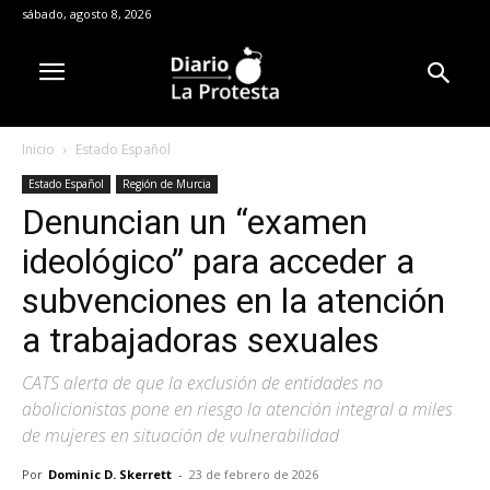
sábado, agosto 8, 2026
Inicio
Estado Español
Estado Español
Región de Murcia
Denuncian un “examen
ideológico” para acceder a
subvenciones en la atención
a trabajadoras sexuales
CATS alerta de que la exclusión de entidades no
abolicionistas pone en riesgo la atención integral a miles
de mujeres en situación de vulnerabilidad
Por
Dominic D. Skerrett
-
23 de febrero de 2026