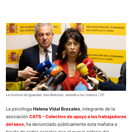
Facebook
X
Pinterest
WhatsA
La ministra de Igualdad, Ana Redondo, atiende a los medios | EP
La psicóloga
Helena Vidal Brazales
, integrante de la
asociación
CATS – Colectivo de apoyo a las trabajadoras
del sexo,
ha denunciado públicamente esta mañana a
través de redes sociales que el nuevo criterio del