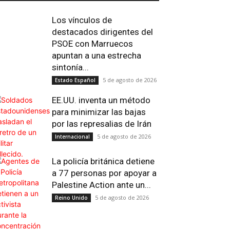
Los vínculos de
destacados dirigentes del
PSOE con Marruecos
apuntan a una estrecha
sintonía...
5 de agosto de 2026
Estado Español
EE.UU. inventa un método
para minimizar las bajas
por las represalias de Irán
Email
Impresión
Telegram
Viber
5 de agosto de 2026
Internacional
La policía británica detiene
a 77 personas por apoyar a
Palestine Action ante un...
5 de agosto de 2026
Reino Unido