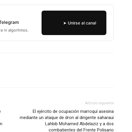
 Telegram
➤ Unirse al canal
ra ni algoritmos.
WhatsApp
Linkedin
ReddIt
Artículo siguiente
e
El ejército de ocupación marroquí asesina
mediante un ataque de dron al dirigente saharaui
ón
Lahbib Mohamed Abdelaziz y a dos
combatientes del Frente Polisario