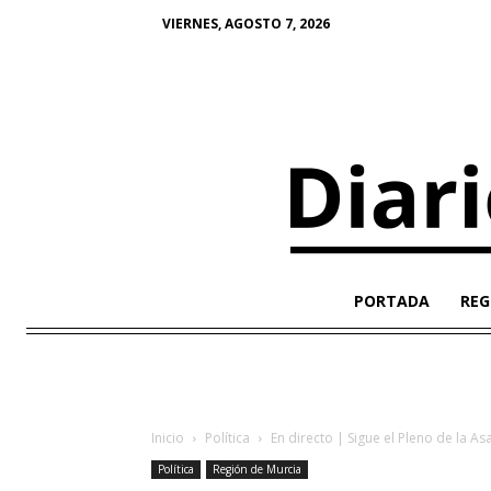
VIERNES, AGOSTO 7, 2026
PORTADA
REG
Inicio
Política
En directo | Sigue el Pleno de la A
Política
Región de Murcia