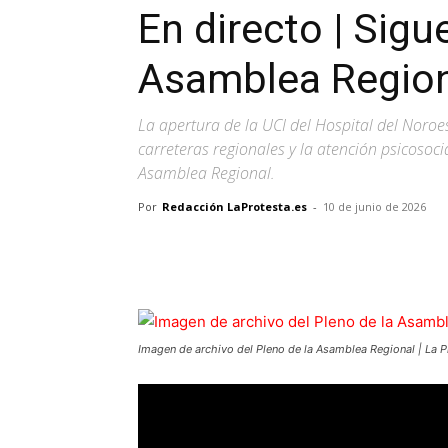
En directo | Sigu
Asamblea Region
La apertura de la UCI del Hospital del Noroes
carreteras regionales y la atención psicosoci
Asamblea Regional.
Por
Redacción LaProtesta.es
-
10 de junio de 2026
Facebook
X
Pinterest
Imagen de archivo del Pleno de la Asamblea Regional | La P