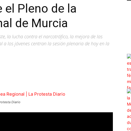
e el Pleno de la
al de Murcia
te, la lucha contra el narcotráfico, la mejora de las
al a los jóvenes centran la sesión plenaria de hoy en la
WhatsApp
Linkedin
ReddIt
rotesta Diario