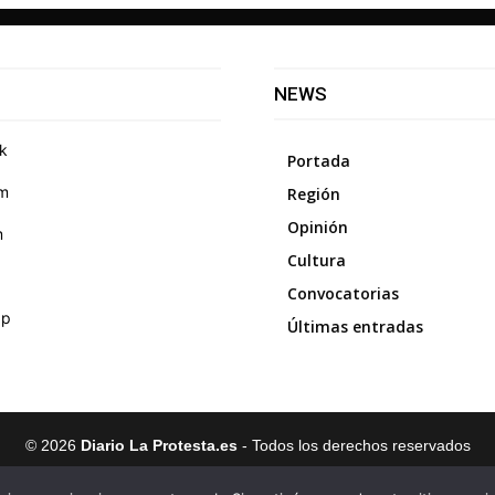
NEWS
k
Portada
am
Región
Opinión
m
Cultura
Convocatorias
pp
Últimas entradas
©
2026
Diario La Protesta.es
- Todos los derechos reservados