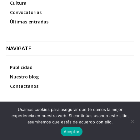
Cultura
Convocatorias
Últimas entradas
NAVIGATE
Publicidad
Nuestro blog
Contactanos
Usamos cookies para asegurar que te damos la mejor
©
2026
Diario La Protesta.es
- Todos los derechos
experiencia en nuestra web. Si continúas usando este sitio,
reservados
asumiremos que estás de acuerdo con ello.
Aceptar