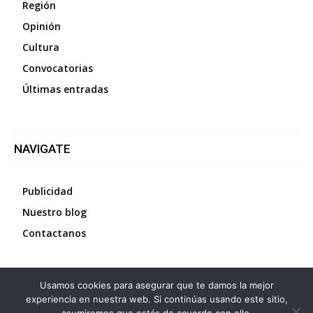
Región
Opinión
Cultura
Convocatorias
Últimas entradas
NAVIGATE
Publicidad
Nuestro blog
Contactanos
Usamos cookies para asegurar que te damos la mejor
©
2026
Diario La Protesta.es
- Todos los derechos
experiencia en nuestra web. Si continúas usando este sitio,
reservados