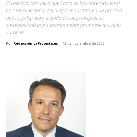
El colectivo denuncia que Lorca se ha convertido en el
epicentro nacional del biogás industrial, en un proceso
opaco, peligroso y alejado de los principios de
sostenibilidad que supuestamente promueve la Unión
Europea.
Por
Redacción LaProtesta.es
-
12 de noviembre de 2025
Facebook
X
Pinterest
WhatsA