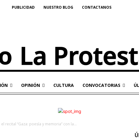
PUBLICIDAD
NUESTRO BLOG
CONTACTANOS
IÓN
OPINIÓN
CULTURA
CONVOCATORIAS
Ú
el recital “Gaza: poesía y memoria” con la...
Ú