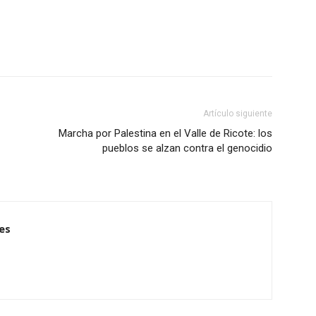
WhatsApp
Linkedin
ReddIt
Email
Artículo siguiente
Marcha por Palestina en el Valle de Ricote: los
pueblos se alzan contra el genocidio
es