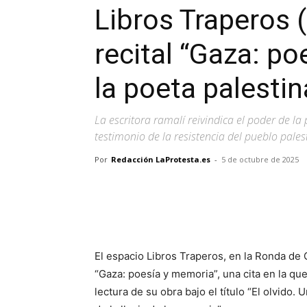
Libros Traperos 
recital “Gaza: p
la poeta palesti
La escritora ramalí reivindica el poder de la
testimonio de la resistencia del pueblo pales
Por
Redacción LaProtesta.es
-
5 de octubre de 2025
Facebook
X
Pinterest
El espacio Libros Traperos, en la Ronda de
“Gaza: poesía y memoria”, una cita en la qu
lectura de su obra bajo el título “El olvid