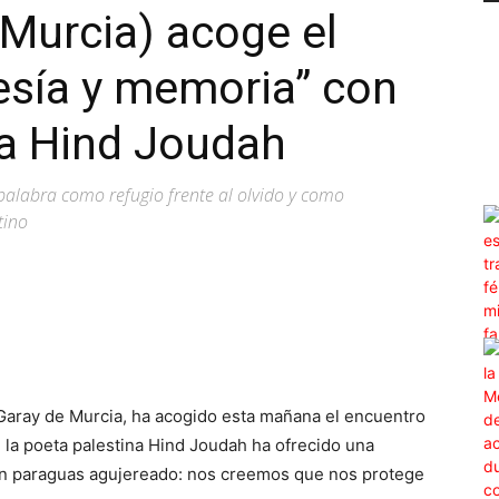
(Murcia) acoge el
oesía y memoria” con
na Hind Joudah
 palabra como refugio frente al olvido y como
tino
WhatsApp
Linkedin
ReddIt
Email
 Garay de Murcia, ha acogido esta mañana el encuentro
e la poeta palestina Hind Joudah ha ofrecido una
o. Un paraguas agujereado: nos creemos que nos protege