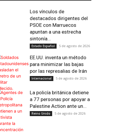
Los vínculos de
destacados dirigentes del
PSOE con Marruecos
apuntan a una estrecha
sintonía...
5 de agosto de 2026
Estado Español
EE.UU. inventa un método
para minimizar las bajas
por las represalias de Irán
5 de agosto de 2026
Internacional
Impresión
Telegram
Viber
Copy 
La policía británica detiene
a 77 personas por apoyar a
Palestine Action ante un...
5 de agosto de 2026
Reino Unido