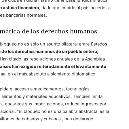
de Cuba en dicha lista no tiene base jurídica ni ética,
a asfixia financiera
, dado que impide al país acceder a
nes bancarias normales.
temática de los derechos humanos
loqueo no es solo un asunto bilateral entre Estados
n de los derechos humanos de un pueblo entero
,
 Han citado las resoluciones anuales de la Asamblea
aíses han exigido reiteradamente el levantamiento
rael en el más absoluto aislamiento diplomático.
mpide el acceso a medicamentos, tecnologías
, alimentos y materiales educativos. También limita
ís, encarece sus importaciones, reduce ingresos por
nacional. “El bloqueo no es una palabra abstracta: es la
millones de cubanos y cubanas”, han declarado.