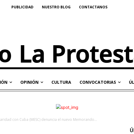
PUBLICIDAD
NUESTRO BLOG
CONTACTANOS
IÓN
OPINIÓN
CULTURA
CONVOCATORIAS
Ú
idaridad con Cuba (MESC) denuncia el nuevo Memorando...
Ú