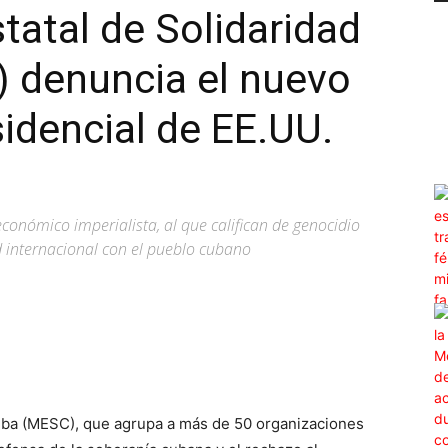
tatal de Solidaridad
 denuncia el nuevo
dencial de EE.UU.
onómico imperialista, al que califican de genocidio
ad internacional con el pueblo cubano
WhatsApp
Linkedin
ReddIt
Cuba (MESC), que agrupa a más de 50 organizaciones