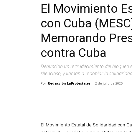
El Movimiento Es
con Cuba (MESC)
Memorando Presi
contra Cuba
Denuncian un recrudecimiento del bloqueo ec
silencioso, y llaman a redoblar la solidarid
Por
Redacción LaProtesta.es
-
2 de julio de 2025
Facebook
X
Pinterest
El Movimiento Estatal de Solidaridad con 