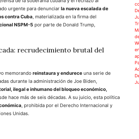
fensa de la soberanía cubana y el rechazo al
ado urgente para denunciar
la nueva escalada de
os contra Cuba
, materializada en la firma del
acional NSPM-5
por parte de Donald Trump,
cada: recrudecimiento brutal del
evo memorando
reinstaura y endurece
una serie de
adas durante la administración de Joe Biden,
orial, ilegal e inhumano del bloqueo económico,
e hace más de seis décadas. A su juicio, esta política
económica
, prohibida por el Derecho Internacional y
ciones Unidas.