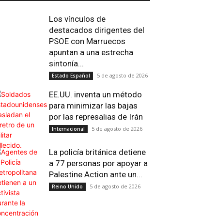
Los vínculos de
destacados dirigentes del
PSOE con Marruecos
apuntan a una estrecha
sintonía...
5 de agosto de 2026
Estado Español
EE.UU. inventa un método
para minimizar las bajas
por las represalias de Irán
5 de agosto de 2026
Internacional
La policía británica detiene
Email
Impresión
Telegram
Viber
a 77 personas por apoyar a
Palestine Action ante un...
5 de agosto de 2026
Reino Unido