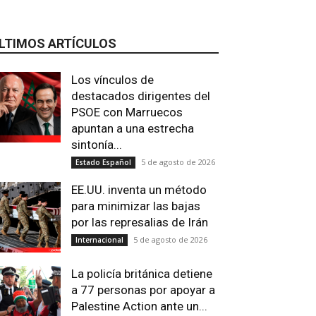
LTIMOS ARTÍCULOS
Los vínculos de
destacados dirigentes del
PSOE con Marruecos
apuntan a una estrecha
sintonía...
5 de agosto de 2026
Estado Español
EE.UU. inventa un método
para minimizar las bajas
por las represalias de Irán
5 de agosto de 2026
Internacional
La policía británica detiene
a 77 personas por apoyar a
Palestine Action ante un...