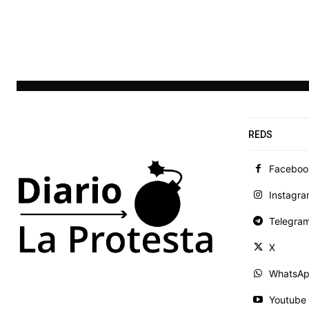
REDS
Faceboo
Instagr
Telegra
X
WhatsA
Youtube