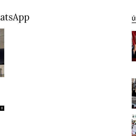
hatsApp
Ú
0