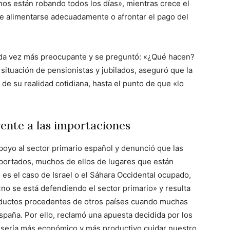
os están robando todos los días», mientras crece el
e alimentarse adecuadamente o afrontar el pago del
 cada vez más preocupante y se preguntó: «¿Qué hacen?
 situación de pensionistas y jubilados, aseguró que la
de su realidad cotidiana, hasta el punto de que «lo
rente a las importaciones
 apoyo al sector primario español y denunció que las
portados, muchos de ellos de lugares que están
es el caso de Israel o el Sáhara Occidental ocupado,
 «no se está defendiendo el sector primario» y resulta
roductos procedentes de otros países cuando muchas
paña. Por ello, reclamó una apuesta decidida por los
 «sería más económico y más productivo cuidar nuestro