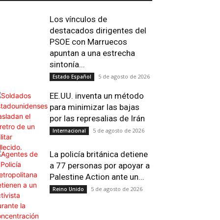
Los vínculos de
destacados dirigentes del
PSOE con Marruecos
apuntan a una estrecha
sintonía...
5 de agosto de 2026
Estado Español
EE.UU. inventa un método
para minimizar las bajas
por las represalias de Irán
5 de agosto de 2026
Internacional
La policía británica detiene
a 77 personas por apoyar a
Impresión
Telegram
Viber
Copy 
Palestine Action ante un...
5 de agosto de 2026
Reino Unido