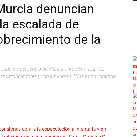
Murcia denuncian
la escalada de
obrecimiento de la
oncentra en el centro de Murcia para denunciar los
tores, trabajadores y consumidores: "Nos están robando
WhatsApp
Linkedin
ReddIt
Email