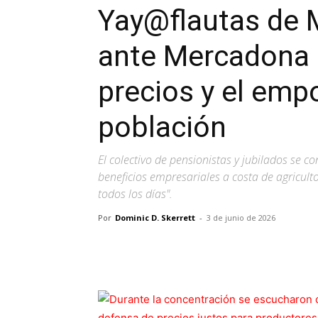
Yay@flautas de 
ante Mercadona 
precios y el emp
población
El colectivo de pensionistas y jubilados se c
beneficios empresariales a costa de agricul
todos los días".
Por
Dominic D. Skerrett
-
3 de junio de 2026
Facebook
X
Pinterest