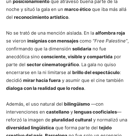
un
posicionamiento
que atravesó buena parte de la
noche y situó la gala en un
marco ético
que iba más allá
del
reconocimiento artístico
.
No se trató de una mención aislada. En la
alfombra roja
se vieron
insignias con mensajes
como
“Free Palestine”
,
confirmando que la dimensión
solidaria
no fue
anecdótica sino
consciente, visible y compartida
por
parte del
sector cinematográfico
. La gala no quiso
encerrarse en la ni limitarse al
brillo del espectáculo
:
decidió
mirar hacia fuera
y asumir que el cine también
dialoga con la realidad que lo rodea
.
Además, el uso natural del
bilingüismo
—con
intervenciones en
castellano
y
lenguas cooficiales
—
reforzó la imagen de
pluralidad cultural
y normalizó una
diversidad lingüística
que forma parte del
tejido
creativo del país
.
Barcelona
no fue solo un escenario