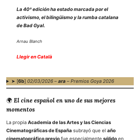
La 40ª edición ha estado marcada por el
activismo, el bilingüismo y la rumba catalana
de Bad Gyal.
Arnau Blanch
Llegir en Català
➤ [
6b
]
02/03/2026
–
ara
–
Premios Goya 2026
🌍
El cine español en uno de sus mejores
momentos
La propia
Academia de las Artes y las Ciencias
Cinematográficas de España
subrayó que el
año
cinematográfico previo
fue especialmente
sólido
en