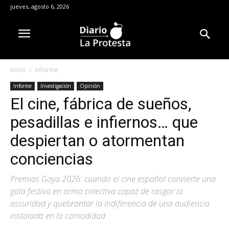
jueves, agosto 6, 2026
Inicio
Informe
Informe
Investigación
Opinión
El cine, fábrica de sueños,
pesadillas e infiernos… que
despiertan o atormentan
conciencias
Premios Goya 2026: cuando el cine español convierte una
gala festiva en arma colectiva capaz de rasgar la
oscuridad y quebrantar la indiferencia de una audiencia
instalada en la comodidad