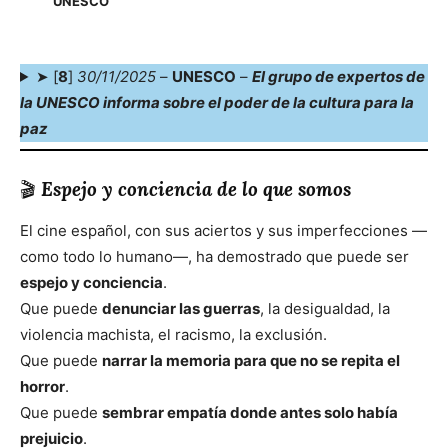
UNESCO
➤ [
8
]
30/11/2025
–
UNESCO
–
El grupo de expertos de
la UNESCO informa sobre el poder de la cultura para la
paz
🎬
Espejo y conciencia de lo que somos
El cine español, con sus aciertos y sus imperfecciones —
como todo lo humano—, ha demostrado que puede ser
espejo y conciencia
.
Que puede
denunciar las guerras
, la desigualdad, la
violencia machista, el racismo, la exclusión.
Que puede
narrar la memoria para que no se repita el
horror
.
Que puede
sembrar empatía donde antes solo había
prejuicio
.