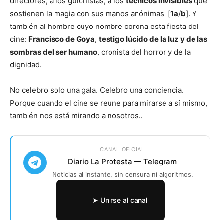
directores, a los guionistas, a los
técnicos invisibles
que
sostienen la magia con sus manos anónimas. [
1a
/
b
]. Y
también al hombre cuyo nombre corona esta fiesta del
cine:
Francisco de Goya
,
testigo lúcido de la luz y de las
sombras del ser humano
, cronista del horror y de la
dignidad.
No celebro solo una gala. Celebro una conciencia.
Porque cuando el cine se reúne para mirarse a sí mismo,
también nos está mirando a nosotros..
CANAL OFICIAL
Diario La Protesta — Telegram
Noticias al instante, sin censura ni algoritmos.
➤ Unirse al canal