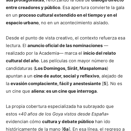
entre creadores y público
. Esa apertura convierte la gala
en un
proceso cultural extendido en el tiempo y en el
espacio urbano
, no en un acontecimiento aislado.
Desde el punto de vista creativo, el contexto refuerza esa
lectura. El
anuncio oficial de las nominaciones
—
realizado por la Academia— marca el
inicio del relato
cultural del año
. Las películas con mayor número de
candidaturas (
Los Domingos, Sirât, Maspalomas
)
apuntan a un
cine de autor, social y reflexivo
, alejado de
la
evasión complaciente, fácil y anestesiante
[
5
]. No es
un cine que
aliena: es un cine que interroga
.
La propia cobertura especializada ha subrayado que
estos «
40 años de los Goya vistos desde España
»
evidencian cómo
cultura y debate público
han ido
históricamente de la mano [
6a
]. En esa línea, el regreso a