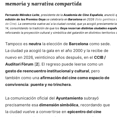
memoria y narrativa compartida
Fernando Méndez-Leite
, presidente de la
Academia de Cine Española
, anunció 
edición de los Premios Goya
se celebraría en
Barcelona
en 2026
(foto gentileza 
de Cine)
. La ceremonia vuelve así a la ciudad condal, que ya acogió previamente l
14, consolidando la tradición de que los
Goya recorran distintas ciudades españ
reforzando la proyección cultural y simbólica del galardón en distintos territorios d
Tampoco es
neutra
la elección de
Barcelona
como sede.
La ciudad ya acogió la gala en el año 2000 y la recibe de
nuevo en 2026, veinticinco años después, en el
CCIB /
Auditori Fòrum
[
2
]. El regreso puede leerse como un
gesto de reencuentro institucional y cultural
, pero
también como una
afirmación del cine como espacio de
convivencia
:
puente y no trinchera
.
La comunicación oficial del
Ayuntamiento
subrayó
precisamente esa
dimensión simbólica
, recordando que
la ciudad vuelve a convertirse en
epicentro del cine