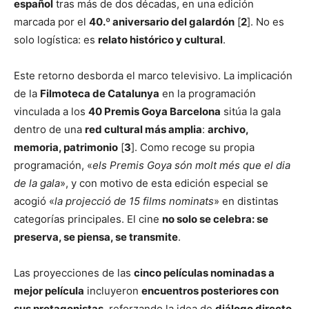
español
tras más de dos décadas, en una edición
marcada por el
40.º aniversario del galardón
[
2
]. No es
solo logística: es
relato histórico y cultural
.
Este retorno desborda el marco televisivo. La implicación
de la
Filmoteca de Catalunya
en la programación
vinculada a los
40 Premis Goya Barcelona
sitúa la gala
dentro de una
red cultural más amplia
:
archivo,
memoria, patrimonio
[
3
]. Como recoge su propia
programación, «
els Premis Goya són molt més que el dia
de la gala
», y con motivo de esta edición especial se
acogió «
la projecció de 15 films nominats
» en distintas
categorías principales. El cine
no solo se celebra: se
preserva, se piensa, se transmite
.
Las proyecciones de las
cinco películas nominadas a
mejor película
incluyeron
encuentros posteriores con
sus protagonistas
, reforzando la idea de
diálogo directo