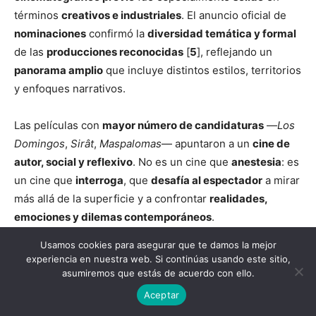
términos
creativos e industriales
. El anuncio oficial de
nominaciones
confirmó la
diversidad temática y formal
de las
producciones reconocidas
[
5
], reflejando un
panorama amplio
que incluye distintos estilos, territorios
y enfoques narrativos.
Las películas con
mayor número de candidaturas
—
Los
Domingos
,
Sirât
,
Maspalomas
— apuntaron a un
cine de
autor, social y reflexivo
. No es un cine que
anestesia
: es
un cine que
interroga
, que
desafía al espectador
a mirar
más allá de la superficie y a confrontar
realidades,
emociones y dilemas contemporáneos
.
Usamos cookies para asegurar que te damos la mejor
Como recogía el comunicado oficial, se trató de una
experiencia en nuestra web. Si continúas usando este sitio,
edición que celebra
«uno de los mejores años del cine
asumiremos que estás de acuerdo con ello.
español»
en términos de
variedad, riesgo y pluralidad
Aceptar
de miradas
[
5
], consolidando la idea de que el
cine