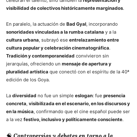
celebran el talento, sino también la
representación y
visibilidad de colectivos históricamente marginados
.
En paralelo, la actuación de
Bad Gyal
, incorporando
sonoridades vinculadas a la rumba catalana
y a la
cultura urbana
, subrayó ese
entrelazamiento entre
cultura popular y celebración cinematográfica
.
Tradición y contemporaneidad
convivieron sin
jerarquías, ofreciendo un
mensaje de apertura y
pluralidad artística
que conectó con el espíritu de la 40ª
edición de los Goya.
La
diversidad
no fue un simple
eslogan
: fue
presencia
concreta
,
visibilizada en el escenario, en los discursos y
en la música
, confirmando que el cine español puede ser
a la vez
festivo, inclusivo y políticamente consciente
.
🧠
Controversias y debates en torno a la