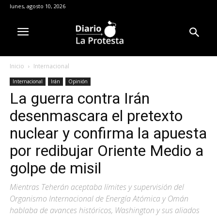
lunes, agosto 10, 2026
Inicio
Internacional
Internacional
Irán
Opinión
La guerra contra Irán
desenmascara el pretexto
nuclear y confirma la apuesta
por redibujar Oriente Medio a
golpe de misil
Mientras Teherán aceptaba límites y supervisión del
Organismo Internacional de Energía Atómica y Omán
hablaba de avances históricos, Washington y sus aliados