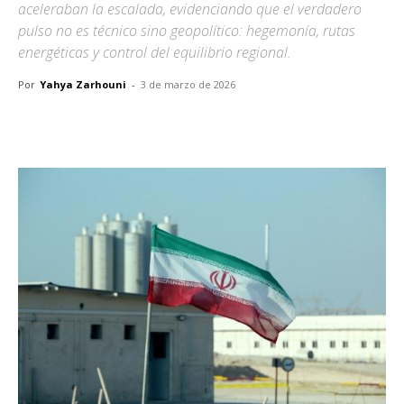
aceleraban la escalada, evidenciando que el verdadero
pulso no es técnico sino geopolítico: hegemonía, rutas
energéticas y control del equilibrio regional.
Por
Yahya Zarhouni
-
3 de marzo de 2026
Facebook
X
Pinterest
WhatsA