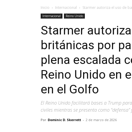
Inicio
Internacional
Starmer autoriza el uso de ba
Internacional
Reino Unido
Starmer autoriza
británicas por p
plena escalada co
Reino Unido en el
en el Golfo
El Reino Unido facilitará bases a Trump para
civiles mientras se presenta como “defensa” 
Por
Dominic D. Skerrett
-
2 de marzo de 2026