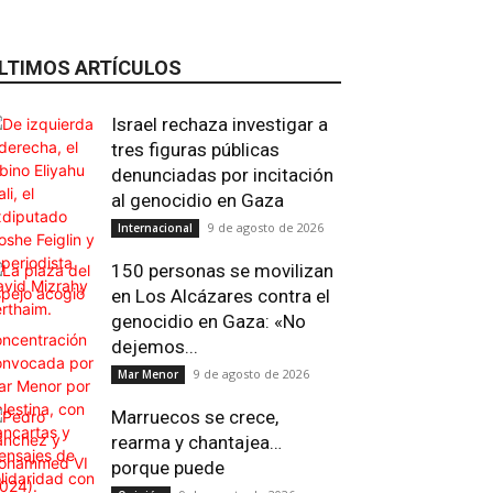
LTIMOS ARTÍCULOS
Israel rechaza investigar a
tres figuras públicas
denunciadas por incitación
al genocidio en Gaza
9 de agosto de 2026
Internacional
150 personas se movilizan
en Los Alcázares contra el
genocidio en Gaza: «No
dejemos...
9 de agosto de 2026
Mar Menor
Marruecos se crece,
rearma y chantajea…
porque puede