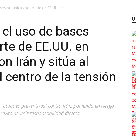
ses británicas por parte de EE.UU. en...
Ú
 el uso de bases
arte de EE.UU. en
n Irán y sitúa al
 centro de la tensión
 “ataques preventivos” contra Irán, poniendo en riesgo
y evita asumir responsabilidad directa.