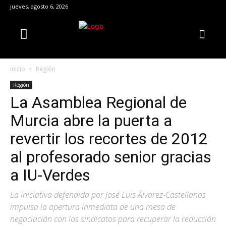
jueves, agosto 6, 2026
Inicio
Región
Región
La Asamblea Regional de
Murcia abre la puerta a
revertir los recortes de 2012
al profesorado senior gracias
a IU-Verdes
La iniciativa defendida por José Luis Álvarez-Castellanos
impulsa la apertura inmediata de una mesa de
negociación con los sindicatos para recuperar la reducción