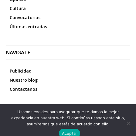
Cultura
Convocatorias
Últimas entradas
NAVIGATE
Publicidad
Nuestro blog
Contactanos
Usamos cookies para asegurar que te damos la mejor
©
2026
Diario La Protesta.es
- Todos los derechos
experiencia en nuestra web. Si continúas usando este sitio,
reservados
asumiremos que estás de acuerdo con ello.
Aceptar