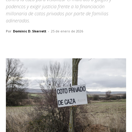
podencos y exigir justicia frente a la financiación
millonaria de cotos privados por parte de familias
adineradas.
Por
Dominic D. Skerrett
-
25 de enero de 2026
Facebook
X
Pinterest
WhatsA