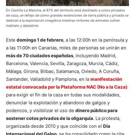
En Castilla-La Mancha, el 87% del territorio está destinado a cotos privados
de caza, un reflejo de cómo grandes extensiones de tierra pública y privada se
dedican a la explotación cinegética mientras millones de animales sufren
maltrato y abandono
Este
domingo 1 de febrero
, a las 12:00h en la península y
a las 11:00h en Canarias, miles de personas se unirán en
más de 70 ciudades españolas
, incluyendo Madrid,
Barcelona, Valencia, Sevilla, Zaragoza, Murcia, Cádiz,
Málaga, Girona, Bilbao, Salamanca, Oviedo, A Coruña,
Santander, Valladolid y Pamplona, en la
manifestación
estatal convocada por la Plataforma NAC (No a la Caza)
para exigir el fin de la caza en todas sus modalidades,
denunciar la explotación y abandono de galgos y
podencos, y visibilizar el uso de
dinero público para
sostener cotos privados de la oligarquía
. La protesta,
organizada desde 2010 y que coincide con el
Día
Internacional del Galgo
, se ha consolidado como la cita