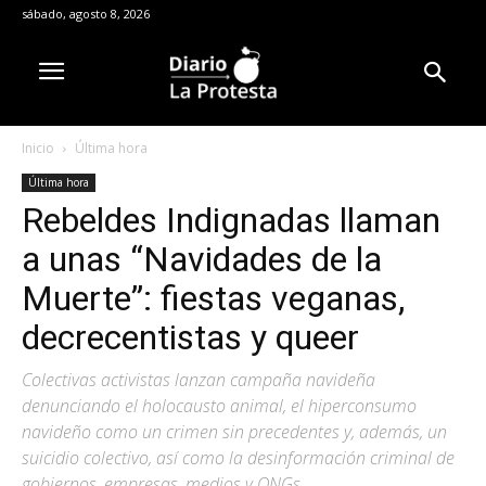
sábado, agosto 8, 2026
Inicio
Última hora
Última hora
Rebeldes Indignadas llaman
a unas “Navidades de la
Muerte”: fiestas veganas,
decrecentistas y queer
Colectivas activistas lanzan campaña navideña
denunciando el holocausto animal, el hiperconsumo
navideño como un crimen sin precedentes y, además, un
suicidio colectivo, así como la desinformación criminal de
gobiernos, empresas, medios y ONGs.