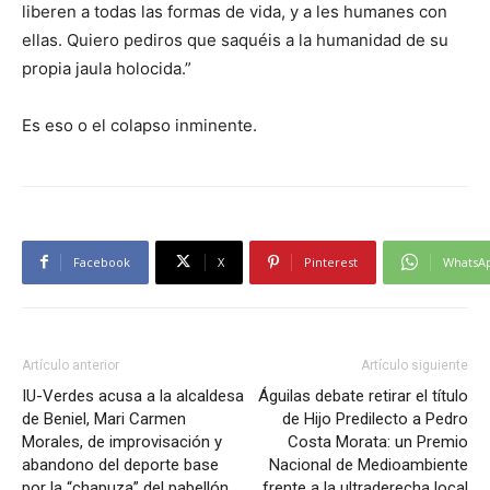
liberen a todas las formas de vida, y a les humanes con
ellas. Quiero pediros que saquéis a la humanidad de su
propia jaula holocida.”
Es eso o el colapso inminente.
Facebook
X
Pinterest
WhatsA
Artículo anterior
Artículo siguiente
IU-Verdes acusa a la alcaldesa
Águilas debate retirar el título
de Beniel, Mari Carmen
de Hijo Predilecto a Pedro
Morales, de improvisación y
Costa Morata: un Premio
abandono del deporte base
Nacional de Medioambiente
por la “chapuza” del pabellón
frente a la ultraderecha local