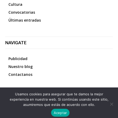
Cultura
Convocatorias
Últimas entradas
NAVIGATE
Publicidad
Nuestro blog
Contactanos
Usamos cookies para asegurar que te damos la mejor
©
2026
Diario La Protesta.es
- Todos los derechos
experiencia en nuestra web. Si continúas usando este sitio,
reservados
asumiremos que estás de acuerdo con ello.
Aceptar