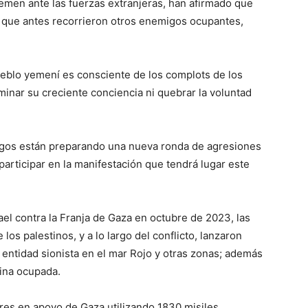
 Yemen ante las fuerzas extranjeras, han afirmado que
que antes recorrieron otros enemigos ocupantes,
eblo yemení es consciente de los complots de los
inar su creciente conciencia ni quebrar la voluntad
igos están preparando una nueva ronda de agresiones
articipar en la manifestación que tendrá lugar este
ael contra la Franja de Gaza en octubre de 2023, las
los palestinos, y a lo largo del conflicto, lanzaron
a entidad sionista en el mar Rojo y otras zonas; además
tina ocupada.
res en apoyo de Gaza utilizando 1830 misiles,