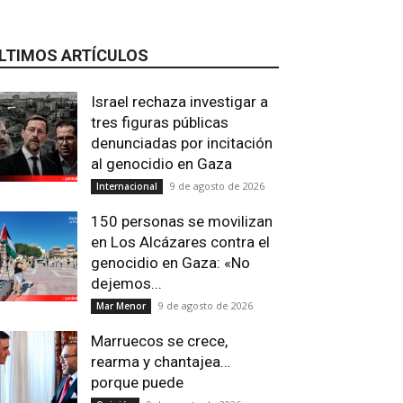
LTIMOS ARTÍCULOS
Israel rechaza investigar a
tres figuras públicas
denunciadas por incitación
al genocidio en Gaza
9 de agosto de 2026
Internacional
150 personas se movilizan
en Los Alcázares contra el
genocidio en Gaza: «No
Email
Impresión
Telegram
Viber
dejemos...
9 de agosto de 2026
Mar Menor
Marruecos se crece,
rearma y chantajea…
porque puede