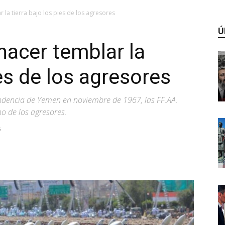
la tierra bajo los pies de los agresores
Ú
acer temblar la
ies de los agresores
endencia de Yemen en noviembre de 1967, las FF.AA.
o de los agresores.
5
WhatsApp
Linkedin
ReddIt