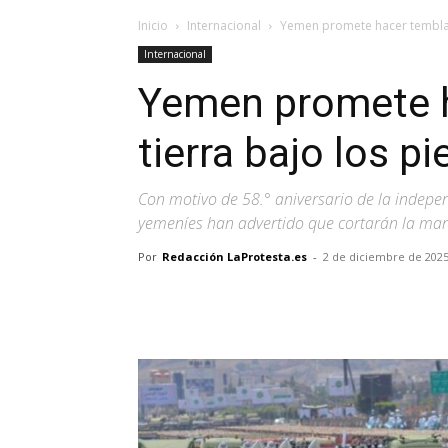
Inicio
Internacional
Yemen promete hacer temblar 
Internacional
Yemen promete h
tierra bajo los p
Con motivo de 58.° aniversario de la indep
yemeníes han advertido que cortarán la man
Por
Redacción LaProtesta.es
-
2 de diciembre de 202
Facebook
X
Pinterest