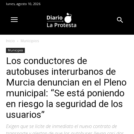
lunes, agosto 10, 2026
Inicio
Municipios
Municipios
Los conductores de
autobuses interurbanos de
Murcia denuncian en el Pleno
municipal: “Se está poniendo
en riesgo la seguridad de los
usuarios”
Exigen que se licite de inmediato el nuevo contrato de
transporte y alertan de que los autobuses llevan casi dos