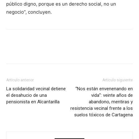
público digno, porque es un derecho social, no un
negocio”, concluyen.
Facebook
X
Pinterest
WhatsA
Artículo anterior
Artículo siguiente
La solidaridad vecinal detiene
“Nos están envenenando en
el desahucio de una
vida”: veinte años de
pensionista en Alcantarilla
abandono, mentiras y
resistencia vecinal frente a los
suelos tóxicos de Cartagena