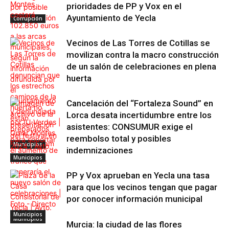
prioridades de PP y Vox en el
Ayuntamiento de Yecla
Corrupción
Vecinos de Las Torres de Cotillas se
movilizan contra la macro construcción
de un salón de celebraciones en plena
huerta
Cancelación del “Fortaleza Sound” en
Lorca desata incertidumbre entre los
asistentes: CONSUMUR exige el
reembolso total y posibles
Municipios
indemnizaciones
Municipios
PP y Vox aprueban en Yecla una tasa
para que los vecinos tengan que pagar
por conocer información municipal
Municipios
Municipios
Municipios
Murcia: la ciudad de las flores