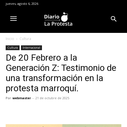
jueves, agosto 6, 2026
Inicio
Cultura
Cultura
Internacional
De 20 Febrero a la
Generación Z: Testimonio de
una transformación en la
protesta marroquí.
Por
webmaster
-
21 de octubre de 2025
Facebook
X
Pinterest
WhatsA