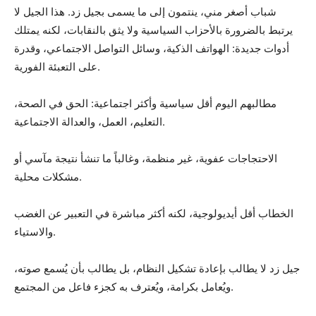
شباب أصغر مني، ينتمون إلى ما يسمى بجيل زد. هذا الجيل لا
يرتبط بالضرورة بالأحزاب السياسية ولا يثق بالنقابات، لكنه يمتلك
أدوات جديدة: الهواتف الذكية، وسائل التواصل الاجتماعي، وقدرة
على التعبئة الفورية.
مطالبهم اليوم أقل سياسية وأكثر اجتماعية: الحق في الصحة،
التعليم، العمل، والعدالة الاجتماعية.
الاحتجاجات عفوية، غير منظمة، وغالباً ما تنشأ نتيجة مآسي أو
مشكلات محلية.
الخطاب أقل أيديولوجية، لكنه أكثر مباشرة في التعبير عن الغضب
والاستياء.
جيل زد لا يطالب بإعادة تشكيل النظام، بل يطالب بأن يُسمع صوته،
ويُعامل بكرامة، ويُعترف به كجزء فاعل من المجتمع.