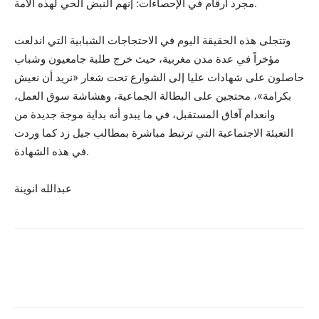
مجرد أرقام في الإحصاءات: إنهم النبض الحي لهذه الأمة.
وتتجلى هذه الحقيقة اليوم في الاحتجاجات الشبابية التي اندلعت
مؤخراً في عدة مدن مغربية، حيث خرج طلبة جامعيون وشباب
حاصلون على شهادات عليا إلى الشوارع تحت شعار «نريد أن نعيش
بكرامة»، محتجين على البطالة الجماعية، وهشاشة سوق العمل،
وانعدام آفاق المستقبل، في ما يبدو أنه بداية موجة جديدة من
التعبئة الاجتماعية التي ترتبط مباشرة بمطالب جيل زد كما وردت
في هذه الشهادة.
عبدالله انوينة
Facebook
X
Pinterest
WhatsA