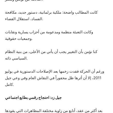
كانت المطالب واضحة: ملكية برلمانية، دستور جديد، مكافحة
الفساد، استقلال القضاء.
وكانت التعبئة منظمة ومدعومة من أحزاب يسارية ونقابات
وجمعيات حقوقية.
كنا نؤمن بأن التغيير يجب أن يأتي من الأعلى، من بنية النظام
السياسي ذاته.
ورغم أن الحركة فقدت زخمها بعد الإصلاحات الدستورية في يوليو
2011، إلا أن أثرها ظل محفوراً في النقاش العام وفي وعي جيل
كامل.
جيل زد: احتجاج رقمي بطابع اجتماعي
بعد أكثر من عقد، أتابع من زاوية مختلفة المظاهرات التي يقودها