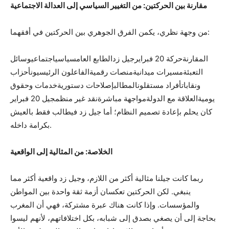
مقارنة بين الحركتين: من التغيير السياسي إلى العدالة الاجتماعية
من وجهة نظري، يكمن الفرق الجوهري بين الحركتين في أفقهما:
المقارنةحركة 20 فبرايرجيل زدالطابع العامسياسياجتماعيوسائل
التعبئةمسيرات ميدانيةمنصات رقميةالفاعلون الرئيسيونأحزاب
ونقاباتأفراد مستقلونالمطالبإصلاحات دستوريةخدمات وحقوق
يوميةالعلاقة مع الدولةمواجهة مباشرةنقد غير منظمجيل 20 فبراير
كان يحلم بإعادة تصميم النظام؛ أما جيل زد فيطالب فقط بالعيش
بكرامة داخله.
الخلاصة: من المثالية إلى الواقعية
ربما كانت جيلنا مثالية أكثر من اللازم، وجيل زد واقعية أكثر مما
ينبغي. لكن الحركتين تعكسان أزمة ثقة واحدة بين المواطن
والمؤسسات. وإذا كانت هناك عبرة مشتركة، فهي أن المغرب
بحاجة إلى أن يصغي بصدق إلى شبابه، بكل اختلافاتهم، لأنهم ليسوا