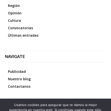
Región
Opinión
Cultura
Convocatorias
Últimas entradas
NAVIGATE
Publicidad
Nuestro blog
Contactanos
Usamos cookies para asegurar que te damos la mejor
©
2026
Diario La Protesta.es
- Todos los derechos
experiencia en nuestra web. Si continúas usando este sitio,