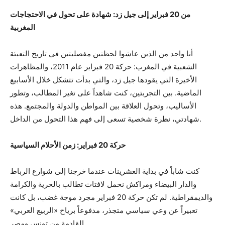
من 20 فبراير إلى جيل زد: شهادة على تحول في الاحتجاجات
المغربية
أنا واحد من الذين عاشوا لحظتين مفصليتين في تاريخ التعبئة
الشعبية في المغرب: حركة 20 فبراير عام 2011، والمظاهرات
الأخيرة التي يقودها جيل زد، والتي بدأت تتشكل خلال الأسابيع
الماضية. بين التجربتين، كنت شاهداً على تغير المطالب، وتطور
الأساليب، وتحول العلاقة بين المواطن والدولة والمجتمع. هذه
شهادتي، نظرة شخصية تسعى إلى فهم هذا التحول من الداخل.
حركة 20 فبراير: زمن الأحلام السياسية
كنت شاباً في بداية العشرينات عندما خرجنا إلى شوارع الرباط
والدار البيضاء ومراكش نحمل لافتات تطالب بالحرية والكرامة
والديمقراطية. لم تكن حركة 20 فبراير مجرد موجة غضب، بل كانت
تعبيراً عن وعي سياسي متجذر، مدفوعاً برياح «الربيع العربي»
القادمة من تونس ومصر.