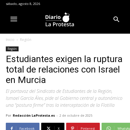
sábado, agosto 8, 2026
Inicio
Región
Región
Estudiantes exigen la ruptura
total de relaciones con Israel
en Murcia
El portavoz del Sindicato de Estudiantes de la Región,
Ismael García Álex, pide al Gobierno central y autonómico
una “postura firme” tras la interceptación de la Flotilla
Por
Redacción LaProtesta.es
-
2 de octubre de 2025
Facebook
X
Pinterest
WhatsA