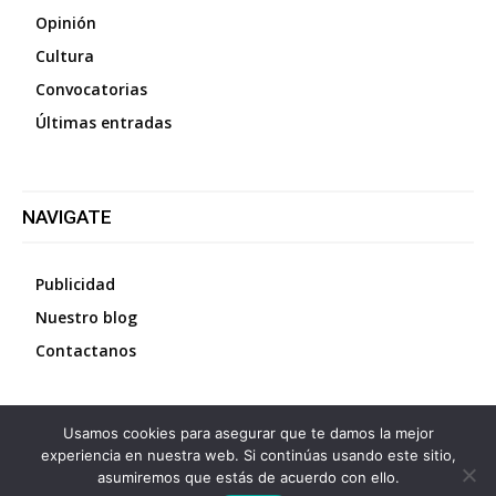
Opinión
Cultura
Convocatorias
Últimas entradas
NAVIGATE
Publicidad
Nuestro blog
Contactanos
Usamos cookies para asegurar que te damos la mejor
©
2026
Diario La Protesta.es
- Todos los derechos
experiencia en nuestra web. Si continúas usando este sitio,
reservados
asumiremos que estás de acuerdo con ello.