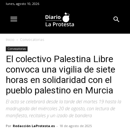
lunes, agosto 10, 2026
Inicio
Convocatorias
Convocatorias
El colectivo Palestina Libre
convoca una vigilia de siete
horas en solidaridad con el
pueblo palestino en Murcia
El acto se celebrará desde la tarde del martes 19 hasta la
madrugada del miércoles 20 de agosto, con lectura de
manifiesto, recitales y un izado de bandera
Por
Redacción LaProtesta.es
-
18 de agosto de 2025