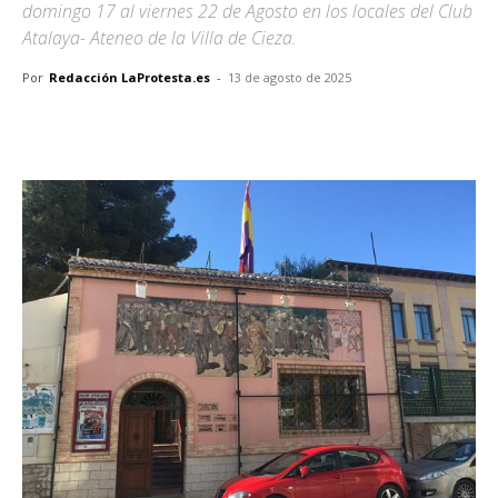
domingo 17 al viernes 22 de Agosto en los locales del Club
Atalaya- Ateneo de la Villa de Cieza.
Por
Redacción LaProtesta.es
-
13 de agosto de 2025
Facebook
X
Pinterest
WhatsA