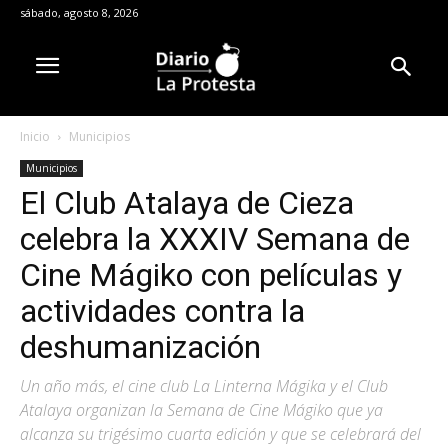
sábado, agosto 8, 2026
Inicio
Municipios
Municipios
El Club Atalaya de Cieza
celebra la XXXIV Semana de
Cine Mágiko con películas y
actividades contra la
deshumanización
Un año más, el cine club La Linterna Mágika y el Club
Atalaya organizan la Semana de Cine Mágiko que ya
alcanza su trigésimo cuarta edición y que se celebrará del