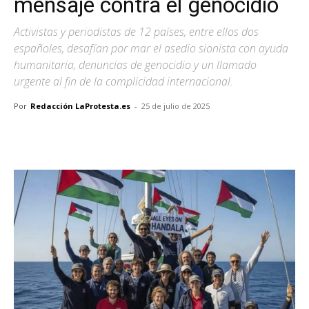
mensaje contra el genocidio
Activistas y periodistas de 12 países, entre ellos dos
españoles, desafían por mar el asedio sionista con ayuda
humanitaria, denuncias de genocidio y un llamado
urgente al fin de la complicidad internacional.
Por
Redacción LaProtesta.es
-
25 de julio de 2025
Facebook
X
Pinterest
WhatsA